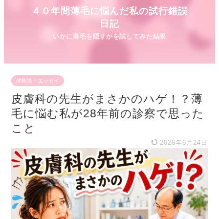
４０年間薄毛に悩んだ私の試行錯誤
日記
体験談・エッセイ
皮膚科の先生がまさかのハゲ！？薄
毛に悩む私が28年前の診察で思った
こと
2026年6月24日