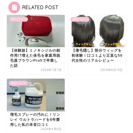
RELATED POST
商品レビュー
商品レビュー
【体験談】ミノキシジルの副
【薄毛隠し】部分ウィッグを
作用!?増えた体毛を家庭用脱
初体験！口コミより正直な50
毛器ブラウンPro5で卒業し
代女性のリアルレビュー
た話
2026年7月7日
2026年6月13日
商品レビュー
増毛スプレーの汚れに！リン
レイ ウルトラハードを8年愛
用した私の本音口コミ
2026年4月6日