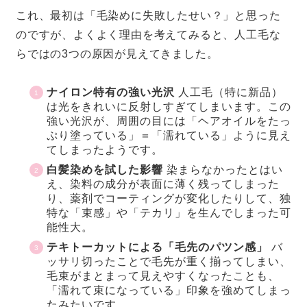
これ、最初は「毛染めに失敗したせい？」と思った
のですが、よくよく理由を考えてみると、人工毛な
らではの3つの原因が見えてきました。
ナイロン特有の強い光沢
人工毛（特に新品）
は光をきれいに反射しすぎてしまいます。この
強い光沢が、周囲の目には「ヘアオイルをたっ
ぷり塗っている」＝「濡れている」ように見え
てしまったようです。
白髪染めを試した影響
染まらなかったとはい
え、染料の成分が表面に薄く残ってしまった
り、薬剤でコーティングが変化したりして、独
特な「束感」や「テカリ」を生んでしまった可
能性大。
テキトーカットによる「毛先のパツン感」
バ
ッサリ切ったことで毛先が重く揃ってしまい、
毛束がまとまって見えやすくなったことも、
「濡れて束になっている」印象を強めてしまっ
たみたいです。