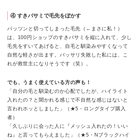
④ すきバサミで毛先をぼかす
パッツンと切ってしまった毛先（←まさに私！）
は、100円ショップのすきバサミを縦に入れて、少し
毛先をすいてあげると、自毛と馴染みやすくなって
自然な軽さが出ます。バッサリ失敗した私には、こ
れが救世主になりそうです（笑）。
でも、うまく使えている方の声も！
「自分の毛と馴染むのか心配でしたが、ハイライト
入れたの？と聞かれる感じで不自然な感じはないと
言われホッとしました」（★5・ロングタイプ購入
者）
「久しぶりに会った人に『メッシュ入れたの！いい
ね』と言ってもらえました」（★5・Nブラックハイ