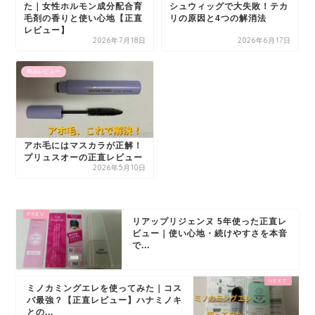
た｜女性ホルモン成分配合育
シュウィッグで大失敗！テカ
毛剤の香りと使い心地【正直
リの原因と4つの解消法
レビュー】
2026年7月18日
2026年6月17日
商品レビュー
アホ毛にはマスカラが正解！
プリュスオーの正直レビュー
2026年5月10日
リアップリジェンヌ 5年使った正直レ
ビュー｜使い心地・続けやすさを本音
で...
ミノカミングエレを使ってみた｜コス
パ最強？【正直レビュー】ハナミノキ
との...