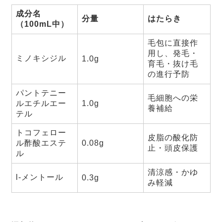
成分名
分量
はたらき
（100mL中）
毛包に直接作
用し、発毛・
ミノキシジル
1.0g
育毛・抜け毛
の進行予防
パントテニー
毛細胞への栄
ルエチルエー
1.0g
養補給
テル
トコフェロー
皮脂の酸化防
ル酢酸エステ
0.08g
止・頭皮保護
ル
清涼感・かゆ
l-メントール
0.3g
み軽減